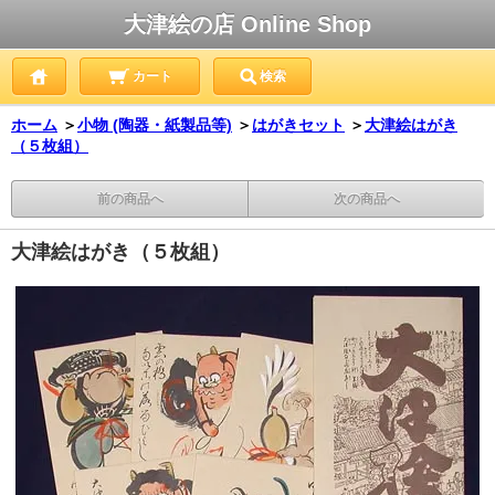
大津絵の店 Online Shop
カート
検索
ホーム
＞
小物 (陶器・紙製品等)
＞
はがきセット
＞
大津絵はがき
（５枚組）
前の商品へ
次の商品へ
大津絵はがき（５枚組）