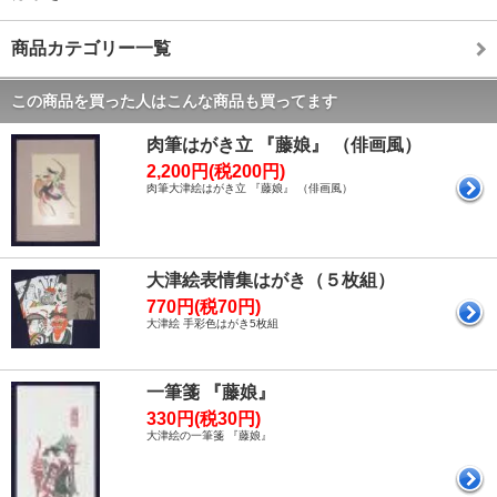
商品カテゴリー一覧
この商品を買った人はこんな商品も買ってます
肉筆はがき立 『藤娘』 （俳画風）
2,200円(税200円)
肉筆大津絵はがき立 『藤娘』 （俳画風）
大津絵表情集はがき（５枚組）
770円(税70円)
大津絵 手彩色はがき5枚組
一筆箋 『藤娘』
330円(税30円)
大津絵の一筆箋 『藤娘』