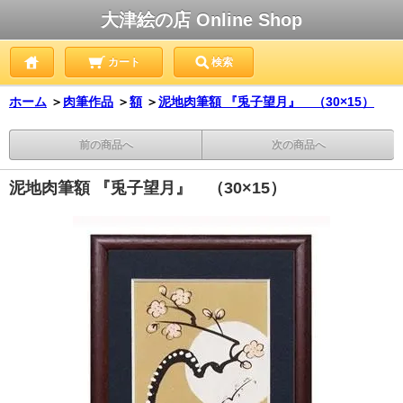
大津絵の店 Online Shop
カート
検索
ホーム
＞
肉筆作品
＞
額
＞
泥地肉筆額 『兎子望月』 （30×15）
前の商品へ
次の商品へ
泥地肉筆額 『兎子望月』 （30×15）