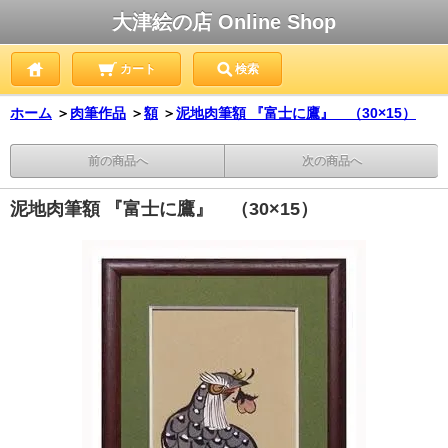
大津絵の店 Online Shop
カート
検索
ホーム
＞
肉筆作品
＞
額
＞
泥地肉筆額 『富士に鷹』 （30×15）
前の商品へ
次の商品へ
泥地肉筆額 『富士に鷹』 （30×15）