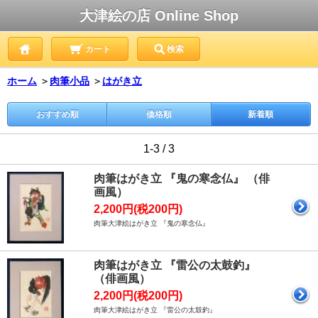
大津絵の店 Online Shop
カート
検索
ホーム
＞
肉筆小品
＞
はがき立
おすすめ順
価格順
新着順
1-3 / 3
肉筆はがき立 『鬼の寒念仏』 （俳
画風）
2,200円(税200円)
肉筆大津絵はがき立 『鬼の寒念仏』
肉筆はがき立 『雷公の太鼓釣』
（俳画風）
2,200円(税200円)
肉筆大津絵はがき立 『雷公の太鼓釣』