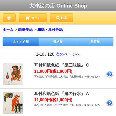
大津絵の店 Online Shop
カート
検索
ホーム
＞
肉筆作品
＞
和紙・耳付色紙
おすすめ順
価格順
新着順
1-10 / 120
次のページへ
耳付和紙色紙 『鬼三味線』 C
11,000円(税1,000円)
耳を残した和紙色紙に大津絵 『鬼三味線』を描いたもの
耳付和紙色紙 『鬼の行水』 A
11,000円(税1,000円)
耳を残した和紙色紙に大津絵 『鬼三味線』を描いたもの