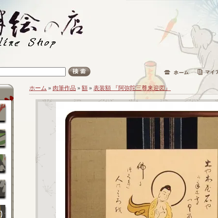
ホーム
»
肉筆作品
»
額
»
表装額 『阿弥陀三尊来迎図』