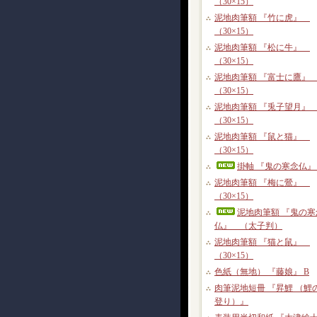
（30×15）
泥地肉筆額 『竹に虎』
（30×15）
泥地肉筆額 『松に牛』
（30×15）
泥地肉筆額 『富士に鷹
（30×15）
泥地肉筆額 『兎子望月
（30×15）
泥地肉筆額 『鼠と猫』
（30×15）
掛軸 『鬼の寒念仏』 
泥地肉筆額 『梅に鶯』
（30×15）
泥地肉筆額 『鬼の寒
仏』 （太子判）
泥地肉筆額 『猫と鼠』
（30×15）
色紙（無地） 『藤娘』 B
肉筆泥地短冊 『昇鯉 （鯉
登り）』