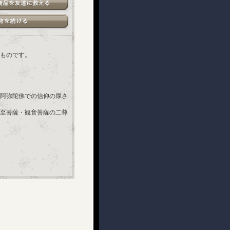
ものです。
阿弥陀佛での信仰の厚さ
至菩薩・観音菩薩の二尊