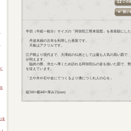
半切（半紙一枚分）サイズの「阿弥陀三尊来迎図」を表装額にした
』
丹波木綿の古布を利用した表装です。
』
天板はアクリルです。
江戸期より現代まで、大津絵の仏画としては最も人気の高い図で、
が伺えます。
臨終の際、浄土へ導くため訪れる阿弥陀仏の姿を描いた図で、勢
C
を従えています。
「土や木や石や金にてつくるより佛につくれ人の心を」
念
縦560×横440×厚み25(mm)
の滝