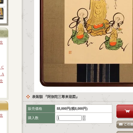
念
 C
 A
念
表装額 『阿弥陀三尊来迎図』
販売価格
88,000円(税8,000円)
念
購入数