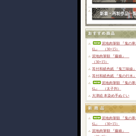
泥地肉筆額 『鬼の寒
仏』 （30×15）
泥地肉筆額 『藤娘』
（30×15）
耳付和紙色紙 『鬼三味線』
耳付和紙色紙 『鬼の行水』
泥地肉筆額 『鬼の寒
仏』 （太子判）
大津絵 本染め手ぬぐい
泥地肉筆額 『鬼の寒
仏』 （30×15）
泥地肉筆額 『藤娘』