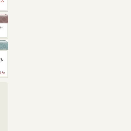
十人
せ
る
ちら