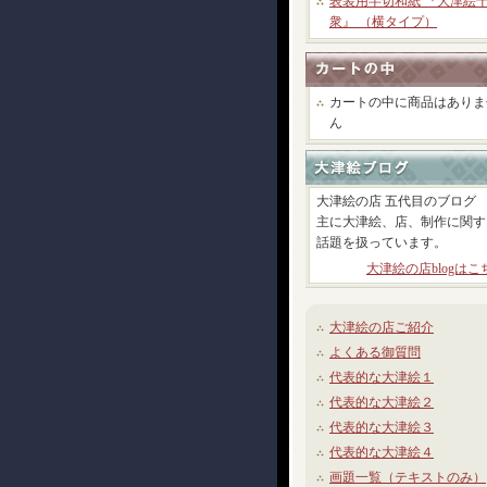
表装用半切和紙 『大津絵
衆』 （横タイプ）
カートの中に商品はありま
ん
大津絵の店 五代目のブログ
主に大津絵、店、制作に関す
話題を扱っています。
大津絵の店blogはこ
大津絵の店ご紹介
よくある御質問
代表的な大津絵１
代表的な大津絵２
代表的な大津絵３
代表的な大津絵４
画題一覧（テキストのみ）