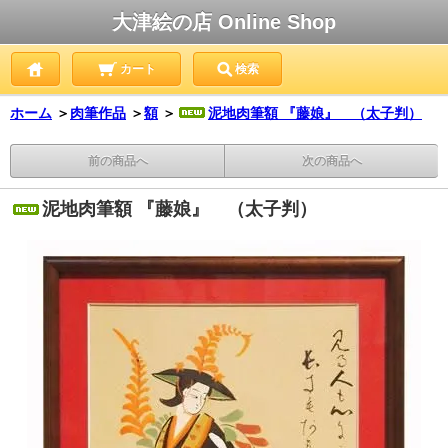
大津絵の店 Online Shop
カート
検索
ホーム
＞
肉筆作品
＞
額
＞
泥地肉筆額 『藤娘』 （太子判）
前の商品へ
次の商品へ
泥地肉筆額 『藤娘』 （太子判）