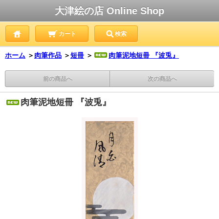
大津絵の店 Online Shop
カート
検索
ホーム
＞
肉筆作品
＞
短冊
＞
肉筆泥地短冊 『波兎』
前の商品へ
次の商品へ
肉筆泥地短冊 『波兎』