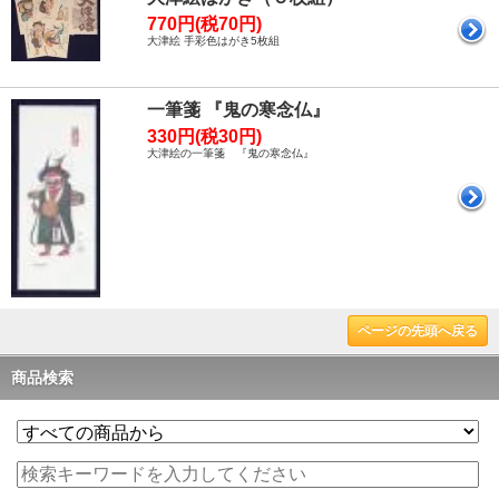
770円(税70円)
大津絵 手彩色はがき5枚組
一筆箋 『鬼の寒念仏』
330円(税30円)
大津絵の一筆箋 『鬼の寒念仏』
ページの先頭へ戻る
商品検索