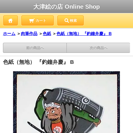
大津絵の店 Online Shop
カート
検索
ホーム
＞
肉筆作品
＞
色紙
＞
色紙（無地） 『釣鐘弁慶』 B
前の商品へ
次の商品へ
色紙（無地） 『釣鐘弁慶』 B